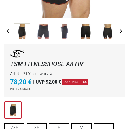
TSM FITNESSHOSE AKTIV
Art.Nr.: 2191-schwarz-XL
78,20
€
|
UVP 92,00 €
DU SPARST 15%
inkl. 19 % MwSt.
2XS
XS
S
M
L