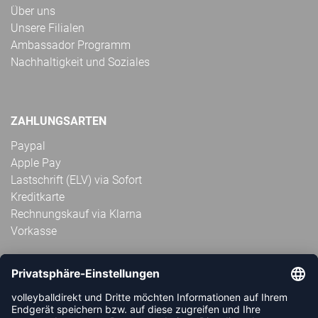
Über uns
Unsere Filialen
Ambassador Programm
Nachhaltigkeit und Soziales
ZAHLUNGSARTEN
Paypal
Apple Pay
Lastschrift (ELV) via Sofort
Kreditkarte
Rechnungskauf via Klarna
Vorkasse
ABONNIERE JETZT DEN KOSTENLOSEN
VOLLEYBALLDIREKT-NEWSLETTER UND VERPASSE KEINE
NEUIGKEIT ODER AKTION MEHR.