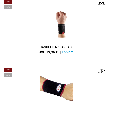
SALE
-15%
HANDGELENKBANDAGE
UVP 19,95 €
|
16,96
€
SALE
-30%