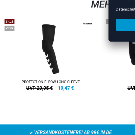
MEHR AU
SALE
-30%
-35%
PROTECTION ELBOW LONG SLEEVE
UVP 29,95 €
|
19,47
€
UVP
VERSANDKOSTENFREI AB 99€ IN DE