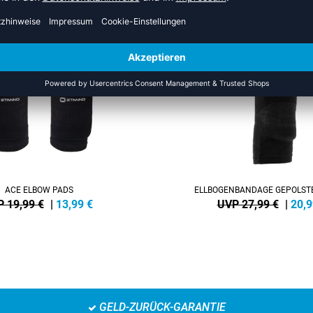
S DER KATEGORIE ELLENBOGE
SALE
-25%
ACE ELBOW PADS
ELLBOGENBANDAGE GEPOLSTE
 19,99 €
|
13,99
€
UVP 27,99 €
|
20,9
GELD-ZURÜCK-GARANTIE