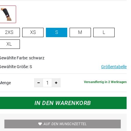
2XS
XS
S
M
L
XL
Gewählte Farbe: schwarz
Gewählte Größe:
S
Größentabelle
Versandfertig in 2 Werktagen
Menge
IN DEN WARENKORB
AUF DEN WUNSCHZETTEL