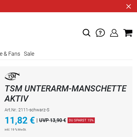
e & Fans
Sale
TSM UNTERARM-MANSCHETTE
AKTIV
Art.Nr.: 2111-schwarz-S
11,82
€
|
UVP 13,90 €
DU SPARST 15%
inkl. 19 % MwSt.