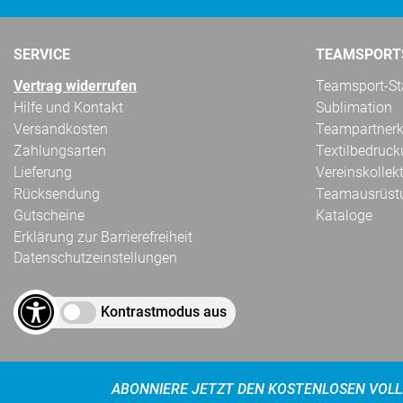
SERVICE
TEAMSPORT
Vertrag widerrufen
Teamsport-Sta
Hilfe und Kontakt
Sublimation
Versandkosten
Teampartnerk
Zahlungsarten
Textilbedruc
Lieferung
Vereinskollek
Rücksendung
Teamausrüst
Gutscheine
Kataloge
Erklärung zur Barrierefreiheit
Datenschutzeinstellungen
Kontrastmodus aus
ABONNIERE JETZT DEN KOSTENLOSEN VOLL