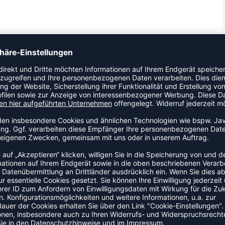
. zwei Drittel des Unterarmes ab. Durch das elastische, 2
; der Sitz der Bandage ist dann optimal, wenn diese den
end umschließt. Bandage ist besonders zum Schutz vor
eyball u.ä., geeignet
ZULETZT ANGESEHEN