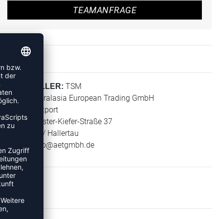
TEAMANFRAGE
TSM
HERSTELLER:
AET - Australasia European Trading GmbH
Import - Export
Bürgermeister-Kiefer-Straße 37
84072 Au / Hallertau
E-Mail:
info@aetgmbh.de