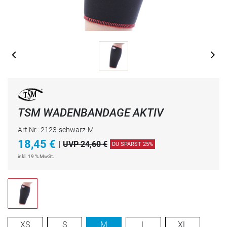
TSM WADENBANDAGE AKTIV
Art.Nr.: 2123-schwarz-M
18,45
€
|
UVP 24,60 €
DU SPARST 25%
inkl. 19 % MwSt.
XS
S
M
L
XL