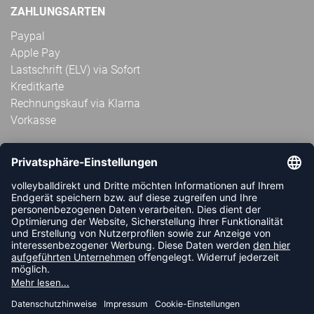
ZAHLUNGSARTEN
Paypal
Apple Pay
Lastschrift (ELV) via Sofort
Kreditkarte
Rechnungskauf via Klarna
Vorkasse
ABONNIERE JETZT DEN KOSTENLOSEN
VOLLEYBALLDIREKT-NEWSLETTER UND VERPASSE KEINE
NEUIGKEIT ODER AKTION MEHR.
JETZT ANMELDEN
FOLLOW US