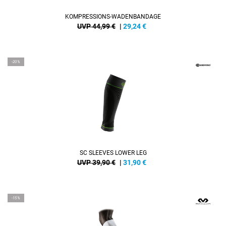
KOMPRESSIONS-WADENBANDAGE
UVP 44,99 €
|
29,24
€
-20%
SC SLEEVES LOWER LEG
UVP 39,90 €
|
31,90
€
-15%