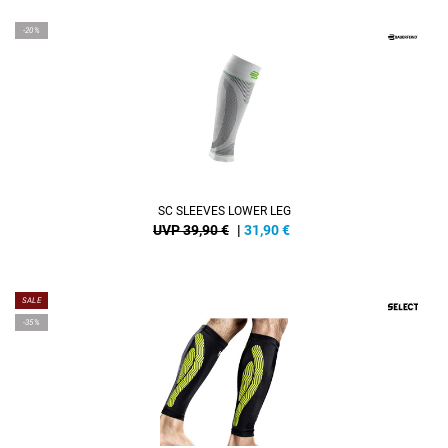
-20%
SC SLEEVES LOWER LEG
UVP 39,90 €
|
31,90
€
SALE
-35%