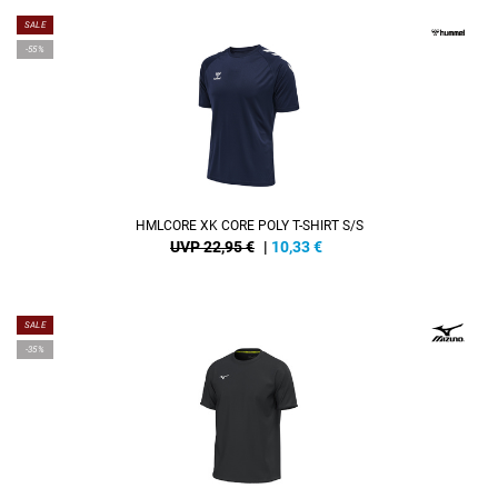
SALE
-55%
HMLCORE XK CORE POLY T-SHIRT S/S
UVP 22,95 €
|
10,33
€
SALE
-35%