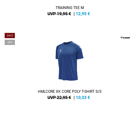
TRAINING TEE M
UVP 19,95 €
|
12,95
€
SALE
-55%
HMLCORE XK CORE POLY T-SHIRT S/S
UVP 22,95 €
|
10,33
€