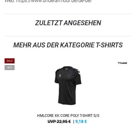
Web: https://www.underarmour.de/de-de/
ZULETZT ANGESEHEN
MEHR AUS DER KATEGORIE T-SHIRTS
SALE
-60%
HMLCORE XK CORE POLY T-SHIRT S/S
UVP 22,95 €
|
9,18
€