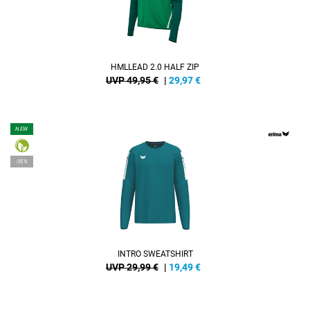
HMLLEAD 2.0 HALF ZIP
UVP 49,95 €
|
29,97
€
NEW
-35%
INTRO SWEATSHIRT
UVP 29,99 €
|
19,49
€