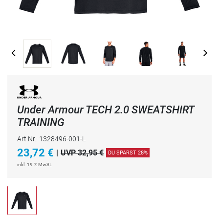
Under Armour TECH 2.0 SWEATSHIRT
TRAINING
Art.Nr.: 1328496-001-L
23,72
€
|
UVP 32,95 €
DU SPARST 28%
inkl. 19 % MwSt.