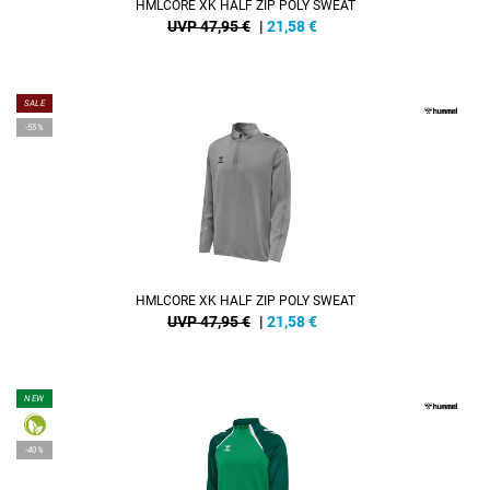
HMLCORE XK HALF ZIP POLY SWEAT
UVP 47,95 €
|
21,58
€
SALE
-55%
HMLCORE XK HALF ZIP POLY SWEAT
UVP 47,95 €
|
21,58
€
NEW
-40%