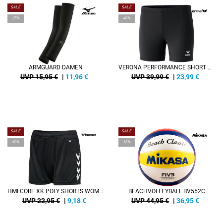
SALE
SALE
-25%
-40%
ARMGUARD DAMEN
VERONA PERFORMANCE SHORT DAMEN
UVP 15,95 €
|
11,96
€
UVP 39,99 €
|
23,99
€
SALE
SALE
-60%
-18%
HMLCORE XK POLY SHORTS WOMAN
BEACHVOLLEYBALL BV552C
UVP 22,95 €
|
9,18
€
UVP 44,95 €
|
36,95
€