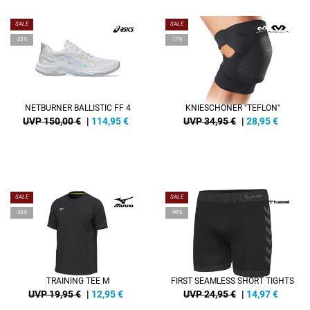
SALE
SALE
-23%
-17%
NETBURNER BALLISTIC FF 4
KNIESCHONER "TEFLON"
UVP 150,00 €
|
114,95
€
UVP 34,95 €
|
28,95
€
SALE
SALE
-35%
-40%
TRAINING TEE M
FIRST SEAMLESS SHORT TIGHTS
UVP 19,95 €
|
12,95
€
UVP 24,95 €
|
14,97
€