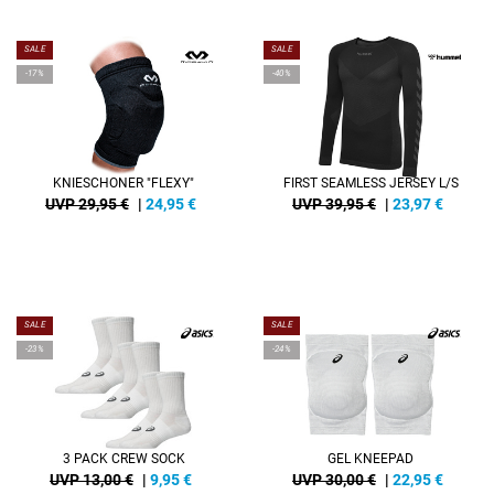
SALE
SALE
-17%
-40%
KNIESCHONER "FLEXY"
FIRST SEAMLESS JERSEY L/S
UVP 29,95 €
|
24,95
€
UVP 39,95 €
|
23,97
€
SALE
SALE
-23%
-24%
3 PACK CREW SOCK
GEL KNEEPAD
UVP 13,00 €
|
9,95
€
UVP 30,00 €
|
22,95
€