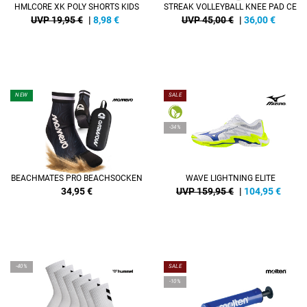
HMLCORE XK POLY SHORTS KIDS
STREAK VOLLEYBALL KNEE PAD CE
UVP 19,95 €
|
8,98
€
UVP 45,00 €
|
36,00
€
NEW
SALE
-34%
BEACHMATES PRO BEACHSOCKEN
WAVE LIGHTNING ELITE
34,95
€
UVP 159,95 €
|
104,95
€
-40%
SALE
-10%