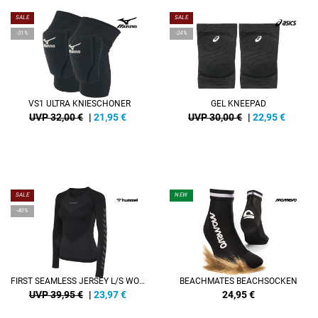
SALE
SALE
-31%
-24%
VS1 ULTRA KNIESCHONER
GEL KNEEPAD
UVP 32,00 €
|
21,95
€
UVP 30,00 €
|
22,95
€
SALE
NEW
-40%
FIRST SEAMLESS JERSEY L/S WOMAN
BEACHMATES BEACHSOCKEN
UVP 39,95 €
|
23,97
€
24,95
€