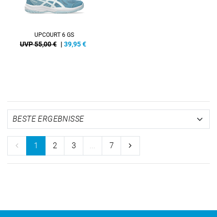
UPCOURT 6 GS
UVP 55,00 €
|
39,95
€
1
2
3
...
7