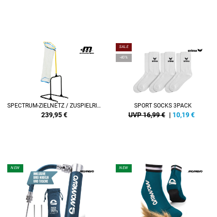
SALE
-40%
SPECTRUM-ZIELNETZ / ZUSPIELRING / ZUSPIELKORB
SPORT SOCKS 3PACK
239,95
€
UVP 16,99 €
|
10,19
€
NEW
NEW