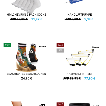
HMLCHEVRON 6-PACK SOCKS
HANDLUFTPUMPE
UVP 19,95 €
|
11,97
€
UVP 5,99 €
|
5,39
€
NEW
SALE
-13%
BEACHMATES BEACHSOCKEN
HAMMER 3 IN 1 SET
24,95
€
UVP 89,95 €
|
77,95
€
SALE