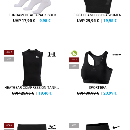
FUNDAMENTAL 3-PACK SOCK
FIRST SEAMLESS BRA WOMEN
UVP 17,95 €
|
9,95
€
UVP 29,95 €
|
19,95
€
SALE
-25%
SALE
-40%
HEATGEAR COMPRESSION TANKTOP
SPORT-BRA
UVP 25,95 €
|
19,46
€
UVP 39,99 €
|
23,99
€
SALE
-20%