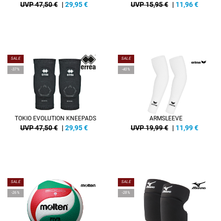
UVP 47,50 €
|
29,95
€
UVP 15,95 €
|
11,96
€
SALE
SALE
-37%
-40%
TOKIO EVOLUTION KNEEPADS
ARMSLEEVE
UVP 47,50 €
|
29,95
€
UVP 19,99 €
|
11,99
€
SALE
SALE
-26%
-28%