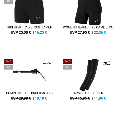
-35%
HIGH-KYU TRAD SHORT DAMEN
WOMENS TEAM SPIKE GAME SHORT
UVP 25,00 €
|
16,25
€
UVP 27,95 €
|
22,36
€
SALE
SALE
-36%
-25%
PUMPE MIT LUFTDRUCKMESSER
ARMGUARD HERREN
UVP 29,99 €
|
19,18
€
UVP 15,95 €
|
11,96
€