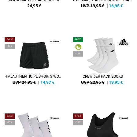
24,95
€
UVP 19,95 €
|
16,95
€
SALE
NEW
-40%
-13%
HMLAUTHENTIC PL SHORTS WOMAN
CREW 6ER PACK SOCKS
UVP 24,95 €
|
14,97
€
UVP 22,95 €
|
19,95
€
SALE
SALE
-45%
-33%