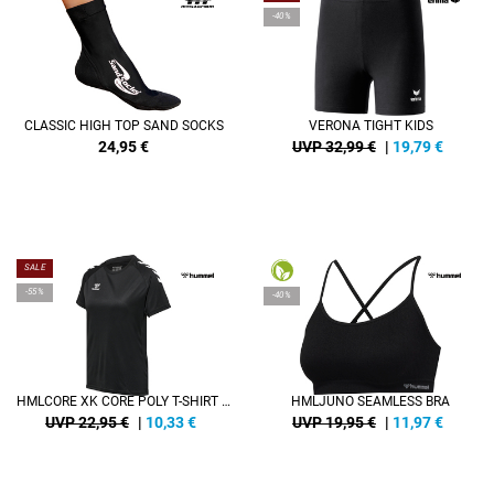
-40%
CLASSIC HIGH TOP SAND SOCKS
VERONA TIGHT KIDS
24,95
€
UVP 32,99 €
|
19,79
€
SALE
-55%
-40%
HMLCORE XK CORE POLY T-SHIRT S/S WOMAN
HMLJUNO SEAMLESS BRA
UVP 22,95 €
|
10,33
€
UVP 19,95 €
|
11,97
€