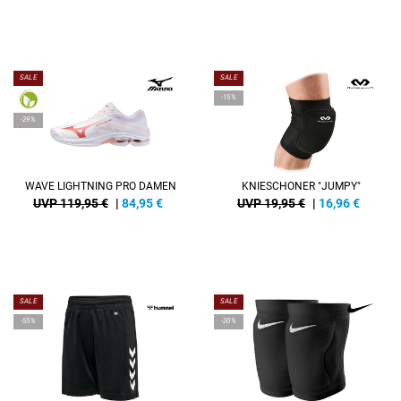
SALE
SALE
-15%
-29%
WAVE LIGHTNING PRO DAMEN
KNIESCHONER "JUMPY"
UVP 119,95 €
|
84,95
€
UVP 19,95 €
|
16,96
€
SALE
SALE
-55%
-20%