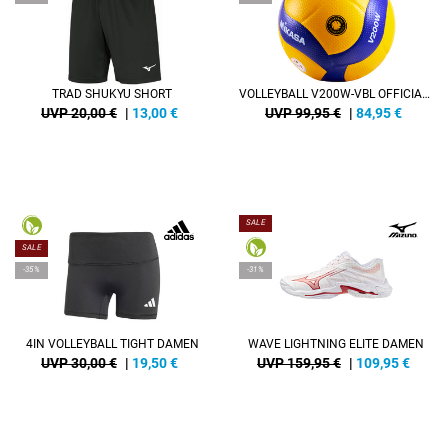
TRAD SHUKYU SHORT
VOLLEYBALL V200W-VBL OFFICIAL (DVV1)
UVP 20,00 €
|
13,00
€
UVP 99,95 €
|
84,95
€
SALE
SALE
-35%
-31%
4IN VOLLEYBALL TIGHT DAMEN
WAVE LIGHTNING ELITE DAMEN
UVP 30,00 €
|
19,50
€
UVP 159,95 €
|
109,95
€