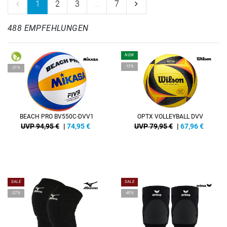
1
2
3
...
7
488 EMPFEHLUNGEN
NEW
-15%
-21%
BEACH PRO BV550C-DVV1
OPTX VOLLEYBALL DVV
UVP 94,95 €
|
74,95
€
UVP 79,95 €
|
67,96
€
SALE
SALE
-27%
-40%