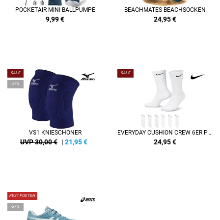
POCKETAIR MINI BALLPUMPE
BEACHMATES BEACHSOCKEN
9,99
€
24,95
€
SALE
SALE
-27%
VS1 KNIESCHONER
EVERYDAY CUSHION CREW 6ER PACK SOCKEN
UVP 30,00 €
|
21,95
€
24,95
€
RESTPOSTEN
-27%