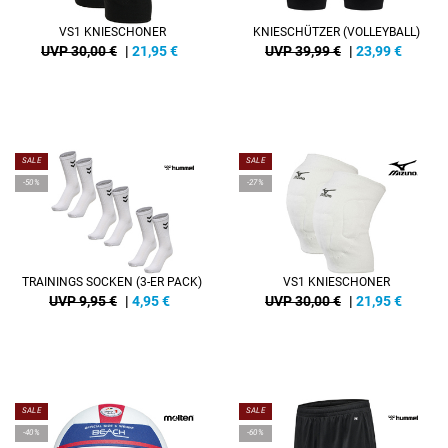
VS1 KNIESCHONER
KNIESCHÜTZER (VOLLEYBALL)
UVP 30,00 €
|
21,95
€
UVP 39,99 €
|
23,99
€
SALE
SALE
-50%
-27%
TRAININGS SOCKEN (3-ER PACK)
VS1 KNIESCHONER
UVP 9,95 €
|
4,95
€
UVP 30,00 €
|
21,95
€
SALE
SALE
-40%
-60%