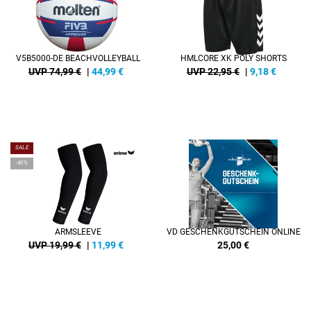
V5B5000-DE BEACHVOLLEYBALL
HMLCORE XK POLY SHORTS
UVP 74,99 €
|
44,99
€
UVP 22,95 €
|
9,18
€
SALE
-40%
ARMSLEEVE
VD GESCHENKGUTSCHEIN ONLINE
UVP 19,99 €
|
11,99
€
25,00
€