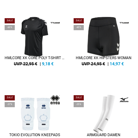
SALE
SALE
-60%
-40%
HMLCORE XK CORE POLY T-SHIRT S/S
HMLCORE XK HIPSTERS WOMAN
UVP 22,95 €
|
9,18
€
UVP 24,95 €
|
14,97
€
SALE
SALE
-37%
-25%
TOKIO EVOLUTION KNEEPADS
ARMGUARD DAMEN