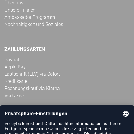
Über uns
Unsere Filialen
Ambassador Programm
Nachhaltigkeit und Soziales
ZAHLUNGSARTEN
Paypal
Apple Pay
Lastschrift (ELV) via Sofort
Kreditkarte
Rechnungskauf via Klarna
Vorkasse
ABONNIERE JETZT DEN KOSTENLOSEN
VOLLEYBALLDIREKT-NEWSLETTER UND VERPASSE KEINE
NEUIGKEIT ODER AKTION MEHR.