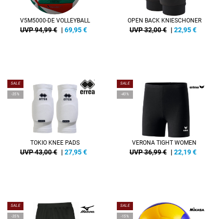
V5M5000-DE VOLLEYBALL
OPEN BACK KNIESCHONER
UVP 94,99 €
|
69,95
€
UVP 32,00 €
|
22,95
€
SALE
SALE
-35%
-40%
TOKIO KNEE PADS
VERONA TIGHT WOMEN
UVP 43,00 €
|
27,95
€
UVP 36,99 €
|
22,19
€
SALE
SALE
-35%
-15%