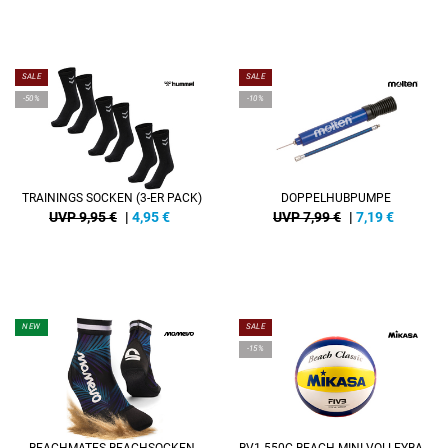
SALE
SALE
-50%
-10%
TRAININGS SOCKEN (3-ER PACK)
DOPPELHUBPUMPE
UVP 9,95 €
|
4,95
€
UVP 7,99 €
|
7,19
€
NEW
SALE
-15%
BEACHMATES BEACHSOCKEN
BV1.550C BEACH-MINI-VOLLEYBALL