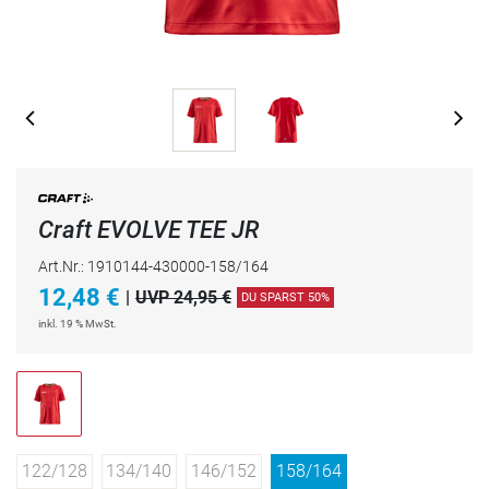
Craft EVOLVE TEE JR
Art.Nr.: 1910144-430000-158/164
12,48
€
|
UVP 24,95 €
DU SPARST 50%
inkl. 19 % MwSt.
122/128
134/140
146/152
158/164