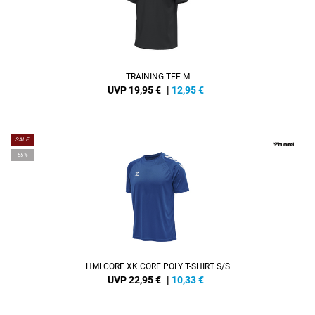
TRAINING TEE M
UVP 19,95 €
|
12,95
€
SALE
-55%
HMLCORE XK CORE POLY T-SHIRT S/S
UVP 22,95 €
|
10,33
€