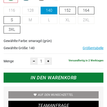
116
128
140
152
164
S
M
L
XL
2XL
3XL
Gewählte Farbe: smaragd (grün)
Gewählte Größe:
140
Größentabelle
Versandfertig in 2 Werktagen
Menge
IN DEN WARENKORB
AUF DEN WUNSCHZETTEL
TEAMANFRAGE