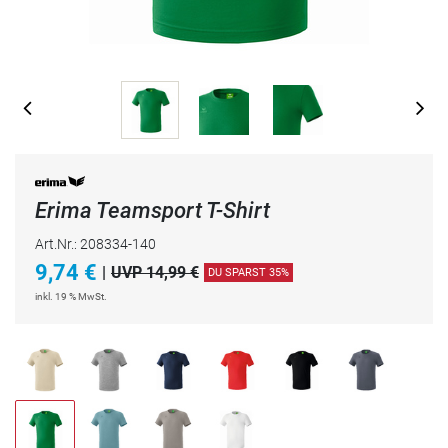
Erima Teamsport T-Shirt
Art.Nr.: 208334-140
9,74
€
|
UVP 14,99 €
DU SPARST 35%
inkl. 19 % MwSt.