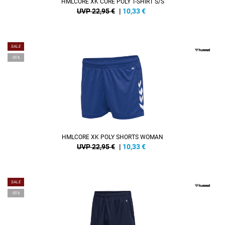
HMLCORE XK CORE POLY T-SHIRT S/S
UVP 22,95 €
|
10,33
€
SALE
-55%
HMLCORE XK POLY SHORTS WOMAN
UVP 22,95 €
|
10,33
€
SALE
-55%