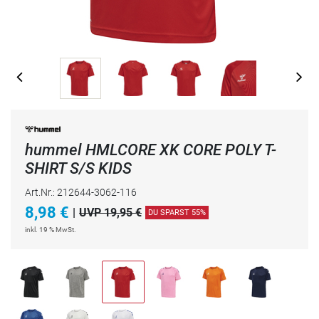
hummel HMLCORE XK CORE POLY T-
SHIRT S/S KIDS
Art.Nr.: 212644-3062-116
8,98
€
|
UVP 19,95 €
DU SPARST 55%
inkl. 19 % MwSt.