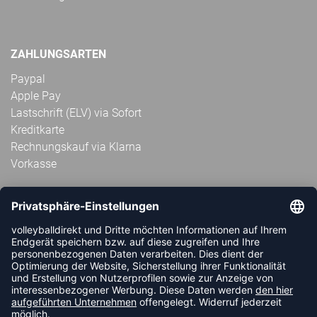
ZAHLUNGSARTEN
Paypal
Apple Pay
Lastschrift (ELV) via Sofort
Kreditkarte
Rechnungskauf via Klarna
Vorkasse
ABONNIERE JETZT DEN KOSTENLOSEN
VOLLEYBALLDIREKT-NEWSLETTER UND VERPASSE KEINE
NEUIGKEIT ODER AKTION MEHR.
JETZT ANMELDEN