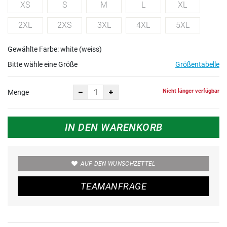
XS
S
M
L
XL
2XL
2XS
3XL
4XL
5XL
Gewählte Farbe: white (weiss)
Bitte wähle eine Größe
Größentabelle
Nicht länger verfügbar
Menge
IN DEN WARENKORB
AUF DEN WUNSCHZETTEL
TEAMANFRAGE