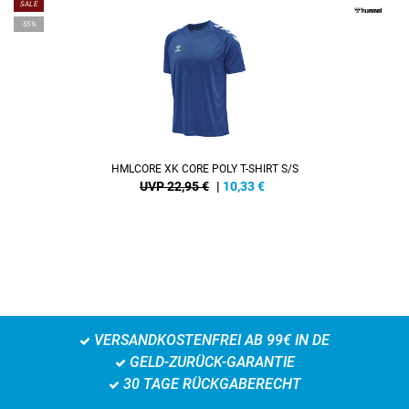
SALE
-55%
HMLCORE XK CORE POLY T-SHIRT S/S
UVP 22,95 €
|
10,33
€
VERSANDKOSTENFREI AB 99€ IN DE
GELD-ZURÜCK-GARANTIE
30 TAGE RÜCKGABERECHT