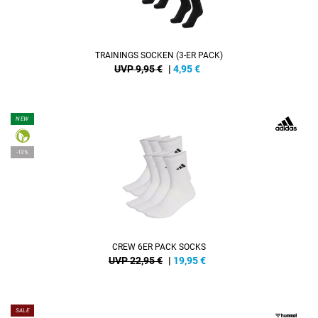
TRAININGS SOCKEN (3-ER PACK)
UVP 9,95 €
|
4,95
€
NEW
-13%
CREW 6ER PACK SOCKS
UVP 22,95 €
|
19,95
€
SALE