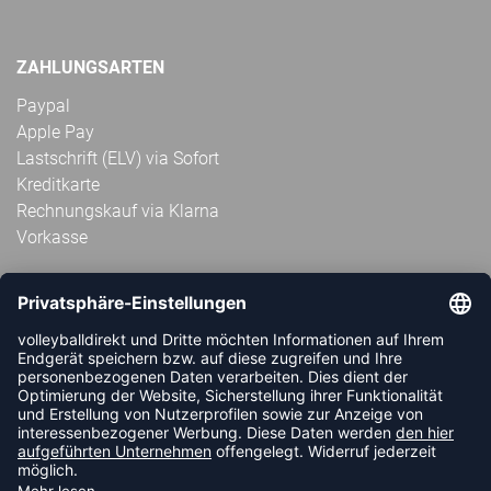
ZAHLUNGSARTEN
Paypal
Apple Pay
Lastschrift (ELV) via Sofort
Kreditkarte
Rechnungskauf via Klarna
Vorkasse
ABONNIERE JETZT DEN KOSTENLOSEN
VOLLEYBALLDIREKT-NEWSLETTER UND VERPASSE KEINE
NEUIGKEIT ODER AKTION MEHR.
JETZT ANMELDEN
FOLLOW US