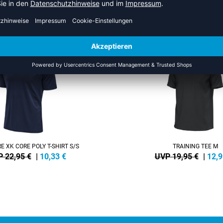
HR AUS DER KATEGORIE T-SHI
SALE
-35%
 XK CORE POLY T-SHIRT S/S
TRAINING TEE M
 22,95 €
|
10,33
€
UVP 19,95 €
|
12,9