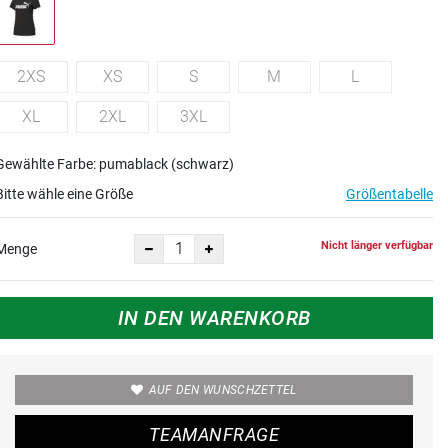
2XS
XS
S
M
L
XL
2XL
3XL
Gewählte Farbe: pumablack (schwarz)
Bitte wähle eine Größe
Größentabelle
Nicht länger verfügbar
Menge
IN DEN WARENKORB
AUF DEN WUNSCHZETTEL
TEAMANFRAGE