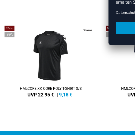
ME
SALE
SALE
-60%
-55%
HMLCORE XK CORE POLY T-SHIRT S/S
HMLCORE
UVP 22,95 €
|
9,18
€
UVP