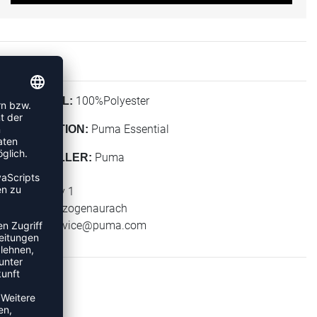
100%Polyester
MATERIAL:
Puma Essential
KOLLEKTION:
Puma
HERSTELLER:
Puma SE
Puma Way 1
91074 Herzogenaurach
E-Mail:
service@puma.com