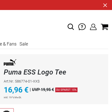
e & Fans
Sale
Puma ESS Logo Tee
Art.Nr.: 586774-01-XXS
16,96
€
|
UVP 19,95 €
DU SPARST 15%
inkl. 19 % MwSt.