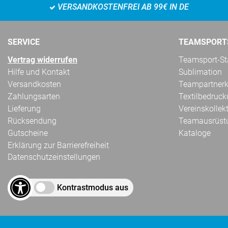
VERSANDKOSTENFREI AB 99€ IN DE
SERVICE
TEAMSPORT
Vertrag widerrufen
Teamsport-Sta
Hilfe und Kontakt
Sublimation
Versandkosten
Teampartnerk
Zahlungsarten
Textilbedruc
Lieferung
Vereinskollek
Rücksendung
Teamausrüst
Gutscheine
Kataloge
Erklärung zur Barrierefreiheit
Datenschutzeinstellungen
Kontrastmodus aus