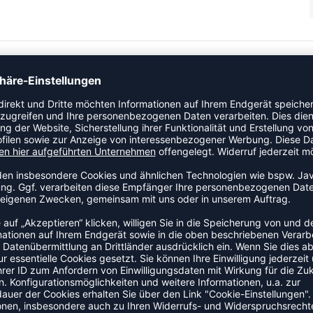
in unserem Essentials Logo-Shirt. Es überzeugt nicht nur
sen PUMA No. 1 Logo auf der Vorderseite, und besteht
iative. -BCI: Mit dem Kauf von Baumwollprodukten von PUMA
er bettercotton.org/massbalance - Normale Passform - PUMA
ZULETZT ANGESEHEN