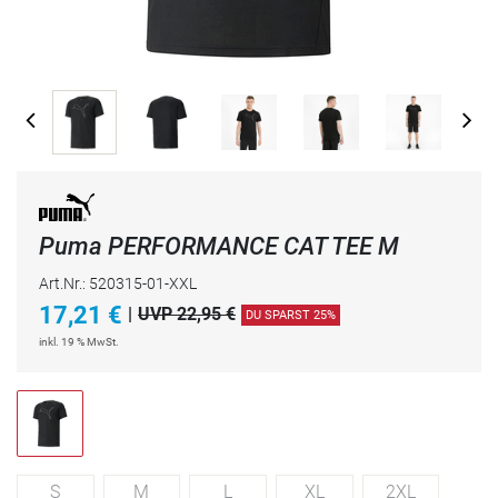
Puma PERFORMANCE CAT TEE M
Art.Nr.: 520315-01-XXL
17,21
€
|
UVP 22,95 €
DU SPARST 25%
inkl. 19 % MwSt.
S
M
L
XL
2XL