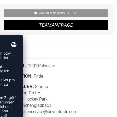
AUF DEN WUNSCHZETTEL
TEAMANFRAGE
100%Polyester
MATERIAL:
Pride
KOLLEKTION:
Stanno
HERSTELLER:
Stanno Sport GmbH
Warsteiner Hockey Park
41179 Mönchengladbach
E-Mail:
kundenservice@deventrade.com