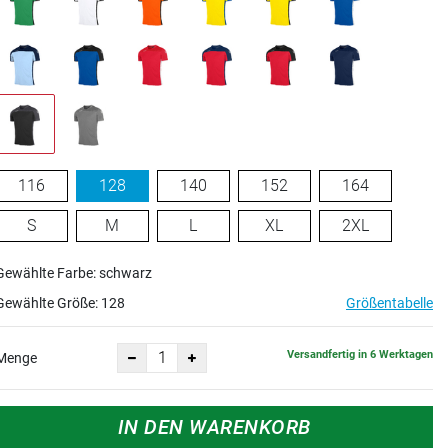
116
128
140
152
164
S
M
L
XL
2XL
Gewählte Farbe: schwarz
Gewählte Größe:
128
Größentabelle
Versandfertig in 6 Werktagen
Menge
IN DEN WARENKORB