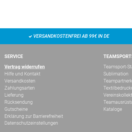
VERSANDKOSTENFREI AB 99€ IN DE
SERVICE
TEAMSPORT
Vertrag widerrufen
Teamsport-Sta
Hilfe und Kontakt
Sublimation
Versandkosten
Teampartnerk
Zahlungsarten
Textilbedruc
Lieferung
Vereinskollek
Rücksendung
Teamausrüst
Gutscheine
Kataloge
Erklärung zur Barrierefreiheit
Datenschutzeinstellungen