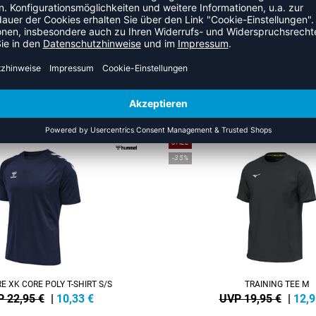
ZULETZT ANGESEHEN
HR AUS DER KATEGORIE T-SHI
SALE
-35%
 XK CORE POLY T-SHIRT S/S
TRAINING TEE M
 22,95 €
|
10,33
€
UVP 19,95 €
|
12,9