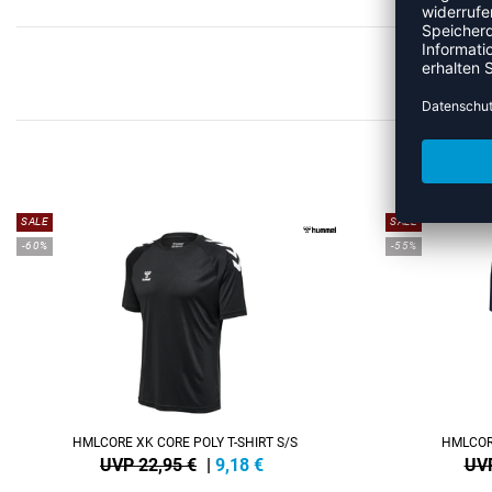
ME
SALE
SALE
-60%
-55%
HMLCORE XK CORE POLY T-SHIRT S/S
HMLCORE
UVP 22,95 €
|
9,18
€
UVP