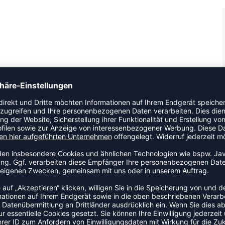
 Shirt an den Start. Ein Shirt mit durchdachtem Schnitt, das
Das Modell ist Teil der Pride-Kollektion von Stanno.