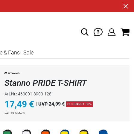
e & Fans
Sale
Stanno PRIDE T-SHIRT
Art.Nr.: 460001-8900-128
17,49
€
|
UVP 24,99 €
DU SPARST 30%
inkl. 19 % MwSt.